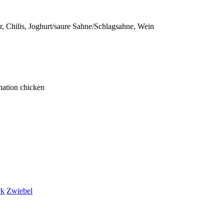
r, Chilis, Joghurt/saure Sahne/Schlagsahne, Wein
nation chicken
rk
Zwiebel