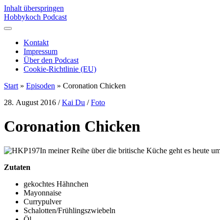
Inhalt überspringen
Hobbykoch Podcast
Kontakt
Impressum
Über den Podcast
Cookie-Richtlinie (EU)
Start
»
Episoden
»
Coronation Chicken
28. August 2016
/
Kai Du
/
Foto
Coronation Chicken
In meiner Reihe über die britische Küche geht es heute u
Zutaten
gekochtes Hähnchen
Mayonnaise
Currypulver
Schalotten/Frühlingszwiebeln
Öl