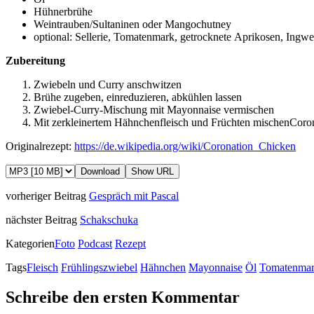
Hühnerbrühe
Weintrauben/Sultaninen oder Mangochutney
optional: Sellerie, Tomatenmark, getrocknete Aprikosen, Ingwe
Zubereitung
Zwiebeln und Curry anschwitzen
Brühe zugeben, einreduzieren, abkühlen lassen
Zwiebel-Curry-Mischung mit Mayonnaise vermischen
Mit zerkleinertem Hähnchenfleisch und Früchten mischenCoro
Originalrezept:
https://de.wikipedia.org/wiki/Coronation_Chicken
Download
Show URL
vorheriger Beitrag
Gespräch mit Pascal
nächster Beitrag
Schakschuka
Kategorien
Foto
Podcast
Rezept
Tags
Fleisch
Frühlingszwiebel
Hähnchen
Mayonnaise
Öl
Tomatenma
Schreibe den ersten Kommentar